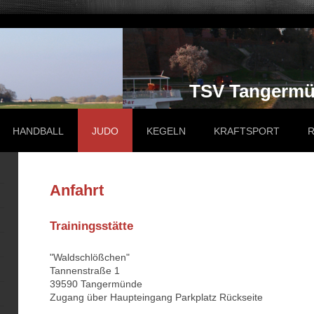
TSV Tangermün
HANDBALL
JUDO
KEGELN
KRAFTSPORT
Anfahrt
Trainingsstätte
"Waldschlößchen"
Tannenstraße 1
39590 Tangermünde
Zugang über Haupteingang Parkplatz Rückseite