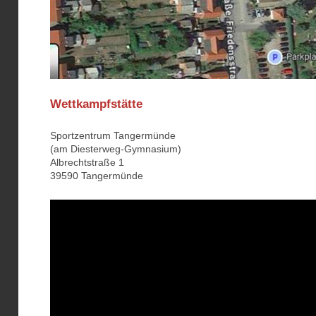
Wettkampfstätte
Sportzentrum Tangermünde
(am Diesterweg-Gymnasium)
Albrechtstraße 1
39590 Tangermünde